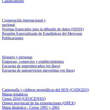
Clasificadores
Institucionales
Cooperación internacional y
nacional
Normas Especiales para la difusión de datos (SDDS)
Reunión Especializada de Estadísticas del Mercosur
Publicaciones
Encuestas en campo
Hogares y personas
Empresas, comercios y establecimientos
Encuesta de supermercados (en línea)
Encuesta de autoservicios mayoristas (en línea)
Sistemas de consulta
Cartografía y códigos geográficos del SEN (CODGEO)
Mapas temáticos
Censo 2010 (GEOCENSO)
Origen provincial de las exportaciones (OPEX)
Mapa dinámico - Censo 1991 y 2001