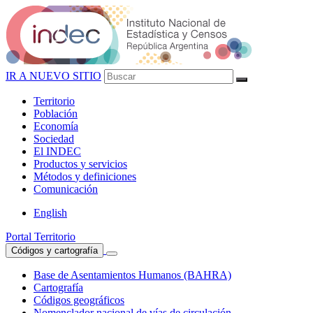
IR A NUEVO SITIO
Territorio
Población
Economía
Sociedad
El
INDEC
Productos
y servicios
Métodos
y definiciones
Comunicación
English
Portal Territorio
Códigos y cartografía
Base de Asentamientos Humanos (BAHRA)
Cartografía
Códigos geográficos
Nomenclador nacional de vías de circulación