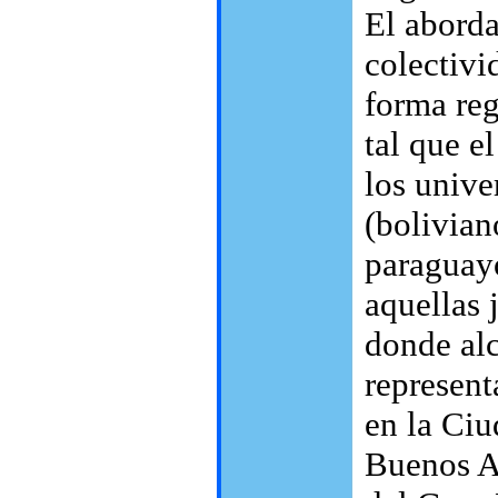
El aborda
colectivi
forma reg
tal que e
los unive
(bolivian
paraguayo
aquellas 
donde al
represent
en la Ci
Buenos Ai