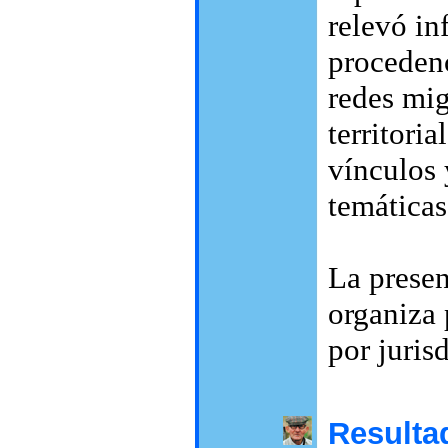
relevó in
procedenc
redes mig
territori
vínculos 
temáticas
La presen
organiza 
por juris
Resulta