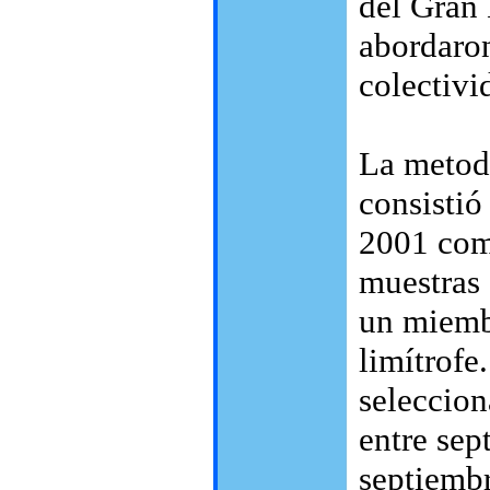
del Gran 
abordaron
colectivi
La metod
consistió
2001 com
muestras
un miemb
limítrofe
seleccion
entre sep
septiembr