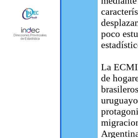
mediante
caracterís
desplaza
poco estu
estadístic
La ECMI s
de hogare
brasilero
uruguayos
protagoni
migracion
Argentina