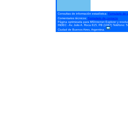
Consultas de información estadística:
Formulario de 
Comentarios técnicos:
Formulario de contacto
Página optimizada para MSInternet Explorer y resol
INDEC - Av. Julio A. Roca 615, PB (1067)
Teléfono: 
Ciudad de Buenos Aires, Argentina.