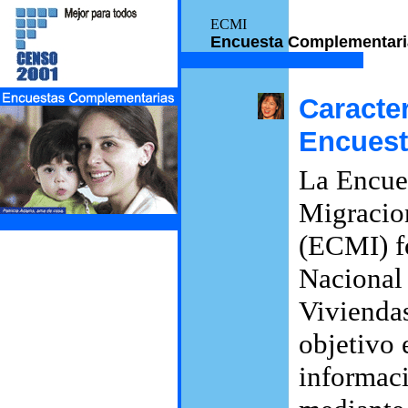
ECMI
Encuesta Complementaria
Caracter
Encuest
La Encue
Migracion
(ECMI) f
Nacional
Vivienda
objetivo 
informac