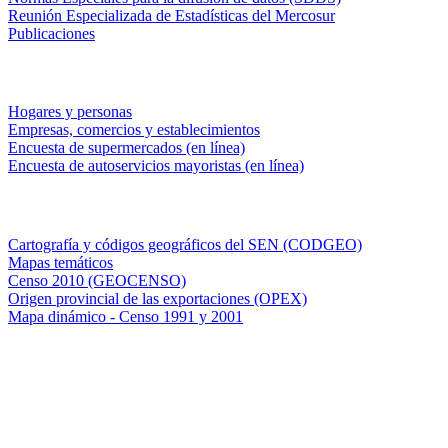
Reunión Especializada de Estadísticas del Mercosur
Publicaciones
Encuestas en campo
Hogares y personas
Empresas, comercios y establecimientos
Encuesta de supermercados (en línea)
Encuesta de autoservicios mayoristas (en línea)
Sistemas de consulta
Cartografía y códigos geográficos del SEN (CODGEO)
Mapas temáticos
Censo 2010 (GEOCENSO)
Origen provincial de las exportaciones (OPEX)
Mapa dinámico - Censo 1991 y 2001
INDEC - Argentina
Av. Presidente Julio A. Roca 609. P.B. C1067ABB
Ciudad Autónoma de Buenos Aires, Argentina.
Centro Estadístico de Servicios: (54-11) 5031-4632