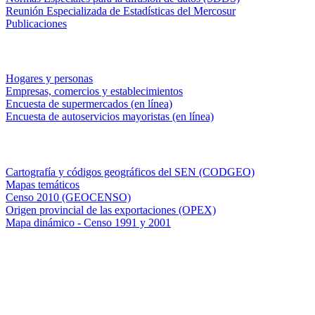
Reunión Especializada de Estadísticas del Mercosur
Publicaciones
Encuestas en campo
Hogares y personas
Empresas, comercios y establecimientos
Encuesta de supermercados (en línea)
Encuesta de autoservicios mayoristas (en línea)
Sistemas de consulta
Cartografía y códigos geográficos del SEN (CODGEO)
Mapas temáticos
Censo 2010 (GEOCENSO)
Origen provincial de las exportaciones (OPEX)
Mapa dinámico - Censo 1991 y 2001
INDEC - Argentina
Av. Presidente Julio A. Roca 609. P.B. C1067ABB
Ciudad Autónoma de Buenos Aires, Argentina.
Centro Estadístico de Servicios: (54-11) 5031-4632