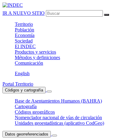
IR A NUEVO SITIO
Territorio
Población
Economía
Sociedad
El
INDEC
Productos
y servicios
Métodos
y definiciones
Comunicación
English
Portal Territorio
Códigos y cartografía
Base de Asentamientos Humanos (BAHRA)
Cartografía
Códigos geográficos
Nomenclador nacional de vías de circulación
Unidades geoestadísticas (aplicativo CodGeo)
Datos georreferenciados