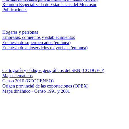
Reunión Especializada de Estadísticas del Mercosur
Publicaciones
Encuestas en campo
Hogares y personas
Empresas, comercios y establecimientos
Encuesta de supermercados (en línea)
Encuesta de autoservicios mayoristas (en línea)
Sistemas de consulta
Cartografía y códigos geográficos del SEN (CODGEO)
Mapas temáticos
Censo 2010 (GEOCENSO)
Origen provincial de las exportaciones (OPEX)
Mapa dinámico - Censo 1991 y 2001
INDEC - Argentina
Av. Presidente Julio A. Roca 609. P.B. C1067ABB
Ciudad Autónoma de Buenos Aires, Argentina.
Centro Estadístico de Servicios: (54-11) 5031-4632