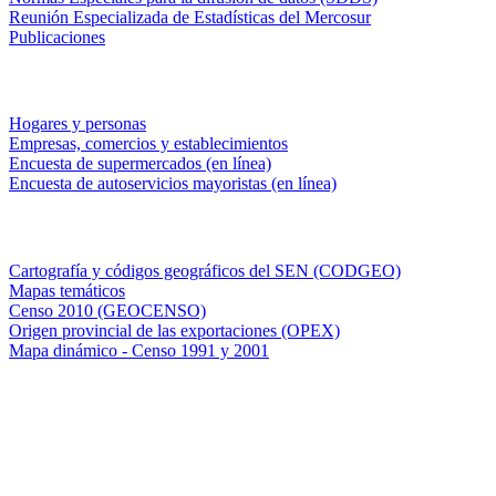
Reunión Especializada de Estadísticas del Mercosur
Publicaciones
Encuestas en campo
Hogares y personas
Empresas, comercios y establecimientos
Encuesta de supermercados (en línea)
Encuesta de autoservicios mayoristas (en línea)
Sistemas de consulta
Cartografía y códigos geográficos del SEN (CODGEO)
Mapas temáticos
Censo 2010 (GEOCENSO)
Origen provincial de las exportaciones (OPEX)
Mapa dinámico - Censo 1991 y 2001
INDEC - Argentina
Av. Presidente Julio A. Roca 609. P.B. C1067ABB
Ciudad Autónoma de Buenos Aires, Argentina.
Centro Estadístico de Servicios: (54-11) 5031-4632