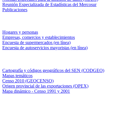
Reunión Especializada de Estadísticas del Mercosur
Publicaciones
Encuestas en campo
Hogares y personas
Empresas, comercios y establecimientos
Encuesta de supermercados (en línea)
Encuesta de autoservicios mayoristas (en línea)
Sistemas de consulta
Cartografía y códigos geográficos del SEN (CODGEO)
Mapas temáticos
Censo 2010 (GEOCENSO)
Origen provincial de las exportaciones (OPEX)
Mapa dinámico - Censo 1991 y 2001
INDEC - Argentina
Av. Presidente Julio A. Roca 609. P.B. C1067ABB
Ciudad Autónoma de Buenos Aires, Argentina.
Centro Estadístico de Servicios: (54-11) 5031-4632