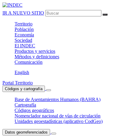
IR A NUEVO SITIO
Territorio
Población
Economía
Sociedad
El
INDEC
Productos
y servicios
Métodos
y definiciones
Comunicación
English
Portal Territorio
Códigos y cartografía
Base de Asentamientos Humanos (BAHRA)
Cartografía
Códigos geográficos
Nomenclador nacional de vías de circulación
Unidades geoestadísticas (aplicativo CodGeo)
Datos georreferenciados