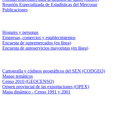
Reunión Especializada de Estadísticas del Mercosur
Publicaciones
Encuestas en campo
Hogares y personas
Empresas, comercios y establecimientos
Encuesta de supermercados (en línea)
Encuesta de autoservicios mayoristas (en línea)
Sistemas de consulta
Cartografía y códigos geográficos del SEN (CODGEO)
Mapas temáticos
Censo 2010 (GEOCENSO)
Origen provincial de las exportaciones (OPEX)
Mapa dinámico - Censo 1991 y 2001
INDEC - Argentina
Av. Presidente Julio A. Roca 609. P.B. C1067ABB
Ciudad Autónoma de Buenos Aires, Argentina.
Centro Estadístico de Servicios: (54-11) 5031-4632