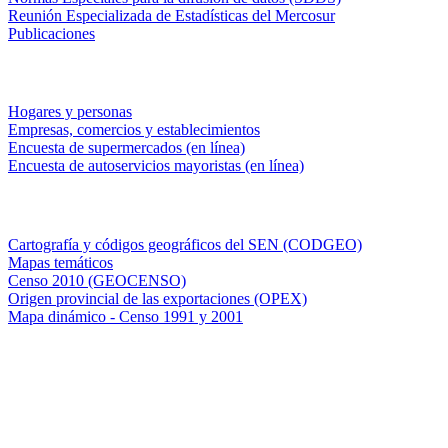
Reunión Especializada de Estadísticas del Mercosur
Publicaciones
Encuestas en campo
Hogares y personas
Empresas, comercios y establecimientos
Encuesta de supermercados (en línea)
Encuesta de autoservicios mayoristas (en línea)
Sistemas de consulta
Cartografía y códigos geográficos del SEN (CODGEO)
Mapas temáticos
Censo 2010 (GEOCENSO)
Origen provincial de las exportaciones (OPEX)
Mapa dinámico - Censo 1991 y 2001
INDEC - Argentina
Av. Presidente Julio A. Roca 609. P.B. C1067ABB
Ciudad Autónoma de Buenos Aires, Argentina.
Centro Estadístico de Servicios: (54-11) 5031-4632