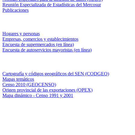
Reunión Especializada de Estadísticas del Mercosur
Publicaciones
Encuestas en campo
Hogares y personas
Empresas, comercios y establecimientos
Encuesta de supermercados (en línea)
Encuesta de autoservicios mayoristas (en línea)
Sistemas de consulta
Cartografía y códigos geográficos del SEN (CODGEO)
Mapas temáticos
Censo 2010 (GEOCENSO)
Origen provincial de las exportaciones (OPEX)
Mapa dinámico - Censo 1991 y 2001
INDEC - Argentina
Av. Presidente Julio A. Roca 609. P.B. C1067ABB
Ciudad Autónoma de Buenos Aires, Argentina.
Centro Estadístico de Servicios: (54-11) 5031-4632