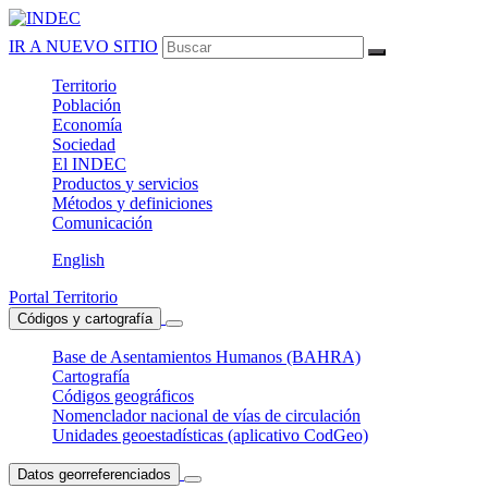
IR A NUEVO SITIO
Territorio
Población
Economía
Sociedad
El
INDEC
Productos
y servicios
Métodos
y definiciones
Comunicación
English
Portal Territorio
Códigos y cartografía
Base de Asentamientos Humanos (BAHRA)
Cartografía
Códigos geográficos
Nomenclador nacional de vías de circulación
Unidades geoestadísticas (aplicativo CodGeo)
Datos georreferenciados