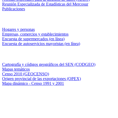
Reunión Especializada de Estadísticas del Mercosur
Publicaciones
Encuestas en campo
Hogares y personas
Empresas, comercios y establecimientos
Encuesta de supermercados (en línea)
Encuesta de autoservicios mayoristas (en línea)
Sistemas de consulta
Cartografía y códigos geográficos del SEN (CODGEO)
Mapas temáticos
Censo 2010 (GEOCENSO)
Origen provincial de las exportaciones (OPEX)
Mapa dinámico - Censo 1991 y 2001
INDEC - Argentina
Av. Presidente Julio A. Roca 609. P.B. C1067ABB
Ciudad Autónoma de Buenos Aires, Argentina.
Centro Estadístico de Servicios: (54-11) 5031-4632