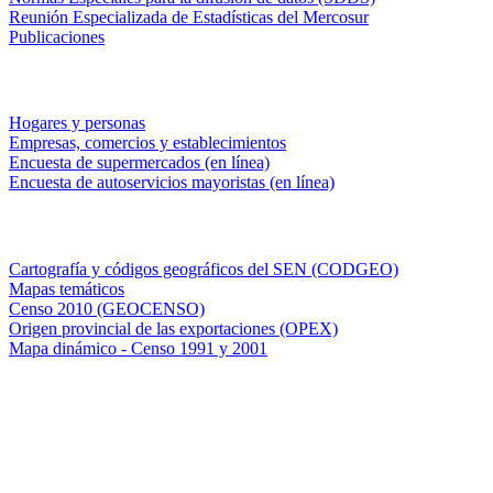
Reunión Especializada de Estadísticas del Mercosur
Publicaciones
Encuestas en campo
Hogares y personas
Empresas, comercios y establecimientos
Encuesta de supermercados (en línea)
Encuesta de autoservicios mayoristas (en línea)
Sistemas de consulta
Cartografía y códigos geográficos del SEN (CODGEO)
Mapas temáticos
Censo 2010 (GEOCENSO)
Origen provincial de las exportaciones (OPEX)
Mapa dinámico - Censo 1991 y 2001
INDEC - Argentina
Av. Presidente Julio A. Roca 609. P.B. C1067ABB
Ciudad Autónoma de Buenos Aires, Argentina.
Centro Estadístico de Servicios: (54-11) 5031-4632