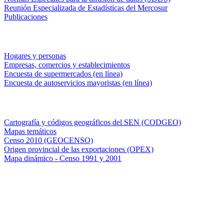
Reunión Especializada de Estadísticas del Mercosur
Publicaciones
Encuestas en campo
Hogares y personas
Empresas, comercios y establecimientos
Encuesta de supermercados (en línea)
Encuesta de autoservicios mayoristas (en línea)
Sistemas de consulta
Cartografía y códigos geográficos del SEN (CODGEO)
Mapas temáticos
Censo 2010 (GEOCENSO)
Origen provincial de las exportaciones (OPEX)
Mapa dinámico - Censo 1991 y 2001
INDEC - Argentina
Av. Presidente Julio A. Roca 609. P.B. C1067ABB
Ciudad Autónoma de Buenos Aires, Argentina.
Centro Estadístico de Servicios: (54-11) 5031-4632