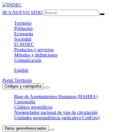
IR A NUEVO SITIO
Territorio
Población
Economía
Sociedad
El
INDEC
Productos
y servicios
Métodos
y definiciones
Comunicación
English
Portal Territorio
Códigos y cartografía
Base de Asentamientos Humanos (BAHRA)
Cartografía
Códigos geográficos
Nomenclador nacional de vías de circulación
Unidades geoestadísticas (aplicativo CodGeo)
Datos georreferenciados