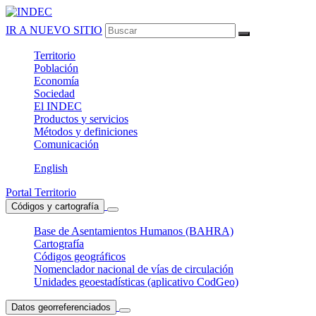
IR A NUEVO SITIO
Territorio
Población
Economía
Sociedad
El
INDEC
Productos
y servicios
Métodos
y definiciones
Comunicación
English
Portal Territorio
Códigos y cartografía
Base de Asentamientos Humanos (BAHRA)
Cartografía
Códigos geográficos
Nomenclador nacional de vías de circulación
Unidades geoestadísticas (aplicativo CodGeo)
Datos georreferenciados