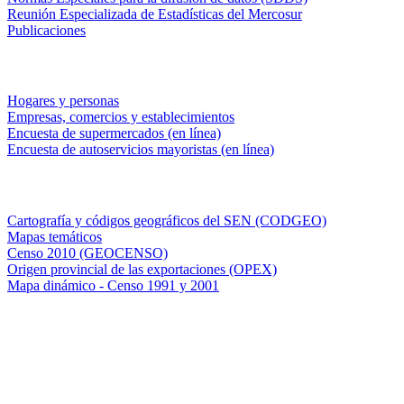
Reunión Especializada de Estadísticas del Mercosur
Publicaciones
Encuestas en campo
Hogares y personas
Empresas, comercios y establecimientos
Encuesta de supermercados (en línea)
Encuesta de autoservicios mayoristas (en línea)
Sistemas de consulta
Cartografía y códigos geográficos del SEN (CODGEO)
Mapas temáticos
Censo 2010 (GEOCENSO)
Origen provincial de las exportaciones (OPEX)
Mapa dinámico - Censo 1991 y 2001
INDEC - Argentina
Av. Presidente Julio A. Roca 609. P.B. C1067ABB
Ciudad Autónoma de Buenos Aires, Argentina.
Centro Estadístico de Servicios: (54-11) 5031-4632