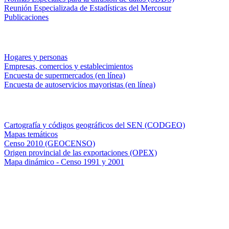
Reunión Especializada de Estadísticas del Mercosur
Publicaciones
Encuestas en campo
Hogares y personas
Empresas, comercios y establecimientos
Encuesta de supermercados (en línea)
Encuesta de autoservicios mayoristas (en línea)
Sistemas de consulta
Cartografía y códigos geográficos del SEN (CODGEO)
Mapas temáticos
Censo 2010 (GEOCENSO)
Origen provincial de las exportaciones (OPEX)
Mapa dinámico - Censo 1991 y 2001
INDEC - Argentina
Av. Presidente Julio A. Roca 609. P.B. C1067ABB
Ciudad Autónoma de Buenos Aires, Argentina.
Centro Estadístico de Servicios: (54-11) 5031-4632