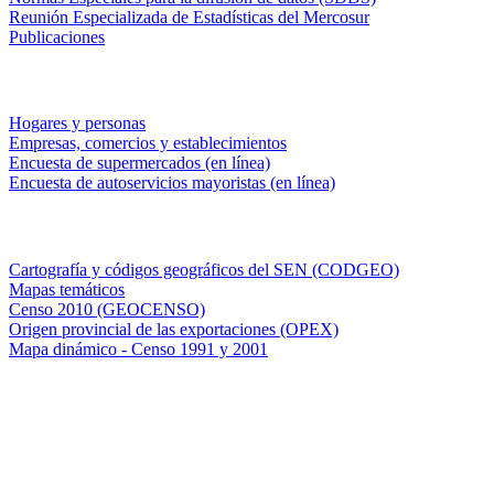
Reunión Especializada de Estadísticas del Mercosur
Publicaciones
Encuestas en campo
Hogares y personas
Empresas, comercios y establecimientos
Encuesta de supermercados (en línea)
Encuesta de autoservicios mayoristas (en línea)
Sistemas de consulta
Cartografía y códigos geográficos del SEN (CODGEO)
Mapas temáticos
Censo 2010 (GEOCENSO)
Origen provincial de las exportaciones (OPEX)
Mapa dinámico - Censo 1991 y 2001
INDEC - Argentina
Av. Presidente Julio A. Roca 609. P.B. C1067ABB
Ciudad Autónoma de Buenos Aires, Argentina.
Centro Estadístico de Servicios: (54-11) 5031-4632