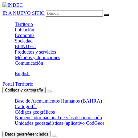
IR A NUEVO SITIO
Territorio
Población
Economía
Sociedad
El
INDEC
Productos
y servicios
Métodos
y definiciones
Comunicación
English
Portal Territorio
Códigos y cartografía
Base de Asentamientos Humanos (BAHRA)
Cartografía
Códigos geográficos
Nomenclador nacional de vías de circulación
Unidades geoestadísticas (aplicativo CodGeo)
Datos georreferenciados