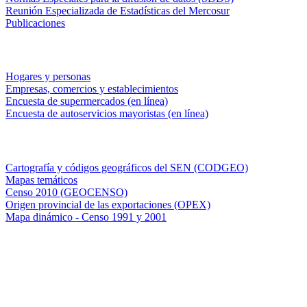
Reunión Especializada de Estadísticas del Mercosur
Publicaciones
Encuestas en campo
Hogares y personas
Empresas, comercios y establecimientos
Encuesta de supermercados (en línea)
Encuesta de autoservicios mayoristas (en línea)
Sistemas de consulta
Cartografía y códigos geográficos del SEN (CODGEO)
Mapas temáticos
Censo 2010 (GEOCENSO)
Origen provincial de las exportaciones (OPEX)
Mapa dinámico - Censo 1991 y 2001
INDEC - Argentina
Av. Presidente Julio A. Roca 609. P.B. C1067ABB
Ciudad Autónoma de Buenos Aires, Argentina.
Centro Estadístico de Servicios: (54-11) 5031-4632