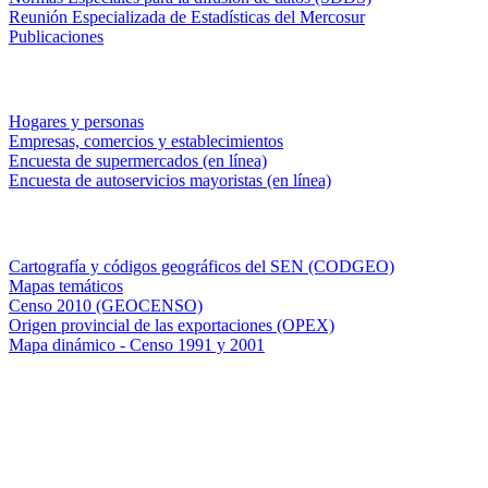
Reunión Especializada de Estadísticas del Mercosur
Publicaciones
Encuestas en campo
Hogares y personas
Empresas, comercios y establecimientos
Encuesta de supermercados (en línea)
Encuesta de autoservicios mayoristas (en línea)
Sistemas de consulta
Cartografía y códigos geográficos del SEN (CODGEO)
Mapas temáticos
Censo 2010 (GEOCENSO)
Origen provincial de las exportaciones (OPEX)
Mapa dinámico - Censo 1991 y 2001
INDEC - Argentina
Av. Presidente Julio A. Roca 609. P.B. C1067ABB
Ciudad Autónoma de Buenos Aires, Argentina.
Centro Estadístico de Servicios: (54-11) 5031-4632