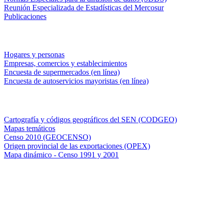
Reunión Especializada de Estadísticas del Mercosur
Publicaciones
Encuestas en campo
Hogares y personas
Empresas, comercios y establecimientos
Encuesta de supermercados (en línea)
Encuesta de autoservicios mayoristas (en línea)
Sistemas de consulta
Cartografía y códigos geográficos del SEN (CODGEO)
Mapas temáticos
Censo 2010 (GEOCENSO)
Origen provincial de las exportaciones (OPEX)
Mapa dinámico - Censo 1991 y 2001
INDEC - Argentina
Av. Presidente Julio A. Roca 609. P.B. C1067ABB
Ciudad Autónoma de Buenos Aires, Argentina.
Centro Estadístico de Servicios: (54-11) 5031-4632