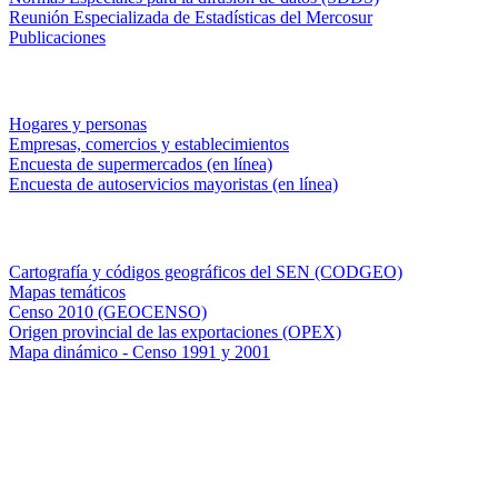
Reunión Especializada de Estadísticas del Mercosur
Publicaciones
Encuestas en campo
Hogares y personas
Empresas, comercios y establecimientos
Encuesta de supermercados (en línea)
Encuesta de autoservicios mayoristas (en línea)
Sistemas de consulta
Cartografía y códigos geográficos del SEN (CODGEO)
Mapas temáticos
Censo 2010 (GEOCENSO)
Origen provincial de las exportaciones (OPEX)
Mapa dinámico - Censo 1991 y 2001
INDEC - Argentina
Av. Presidente Julio A. Roca 609. P.B. C1067ABB
Ciudad Autónoma de Buenos Aires, Argentina.
Centro Estadístico de Servicios: (54-11) 5031-4632