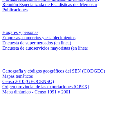
Reunión Especializada de Estadísticas del Mercosur
Publicaciones
Encuestas en campo
Hogares y personas
Empresas, comercios y establecimientos
Encuesta de supermercados (en línea)
Encuesta de autoservicios mayoristas (en línea)
Sistemas de consulta
Cartografía y códigos geográficos del SEN (CODGEO)
Mapas temáticos
Censo 2010 (GEOCENSO)
Origen provincial de las exportaciones (OPEX)
Mapa dinámico - Censo 1991 y 2001
INDEC - Argentina
Av. Presidente Julio A. Roca 609. P.B. C1067ABB
Ciudad Autónoma de Buenos Aires, Argentina.
Centro Estadístico de Servicios: (54-11) 5031-4632