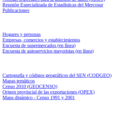
Reunión Especializada de Estadísticas del Mercosur
Publicaciones
Encuestas en campo
Hogares y personas
Empresas, comercios y establecimientos
Encuesta de supermercados (en línea)
Encuesta de autoservicios mayoristas (en línea)
Sistemas de consulta
Cartografía y códigos geográficos del SEN (CODGEO)
Mapas temáticos
Censo 2010 (GEOCENSO)
Origen provincial de las exportaciones (OPEX)
Mapa dinámico - Censo 1991 y 2001
INDEC - Argentina
Av. Presidente Julio A. Roca 609. P.B. C1067ABB
Ciudad Autónoma de Buenos Aires, Argentina.
Centro Estadístico de Servicios: (54-11) 5031-4632