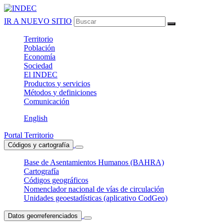
IR A NUEVO SITIO
Territorio
Población
Economía
Sociedad
El
INDEC
Productos
y servicios
Métodos
y definiciones
Comunicación
English
Portal Territorio
Códigos y cartografía
Base de Asentamientos Humanos (BAHRA)
Cartografía
Códigos geográficos
Nomenclador nacional de vías de circulación
Unidades geoestadísticas (aplicativo CodGeo)
Datos georreferenciados