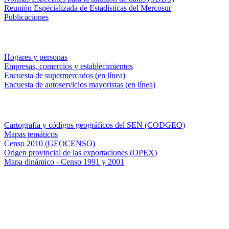
Reunión Especializada de Estadísticas del Mercosur
Publicaciones
Encuestas en campo
Hogares y personas
Empresas, comercios y establecimientos
Encuesta de supermercados (en línea)
Encuesta de autoservicios mayoristas (en línea)
Sistemas de consulta
Cartografía y códigos geográficos del SEN (CODGEO)
Mapas temáticos
Censo 2010 (GEOCENSO)
Origen provincial de las exportaciones (OPEX)
Mapa dinámico - Censo 1991 y 2001
INDEC - Argentina
Av. Presidente Julio A. Roca 609. P.B. C1067ABB
Ciudad Autónoma de Buenos Aires, Argentina.
Centro Estadístico de Servicios: (54-11) 5031-4632