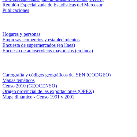
Reunión Especializada de Estadísticas del Mercosur
Publicaciones
Encuestas en campo
Hogares y personas
Empresas, comercios y establecimientos
Encuesta de supermercados (en línea)
Encuesta de autoservicios mayoristas (en línea)
Sistemas de consulta
Cartografía y códigos geográficos del SEN (CODGEO)
Mapas temáticos
Censo 2010 (GEOCENSO)
Origen provincial de las exportaciones (OPEX)
Mapa dinámico - Censo 1991 y 2001
INDEC - Argentina
Av. Presidente Julio A. Roca 609. P.B. C1067ABB
Ciudad Autónoma de Buenos Aires, Argentina.
Centro Estadístico de Servicios: (54-11) 5031-4632