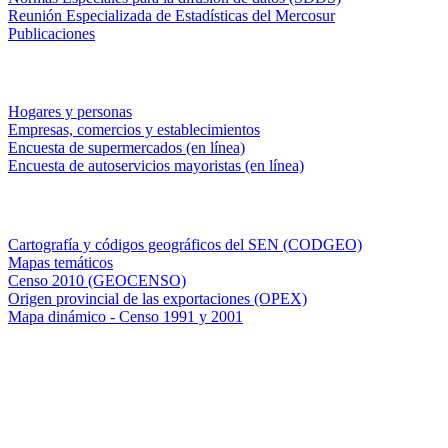
Reunión Especializada de Estadísticas del Mercosur
Publicaciones
Encuestas en campo
Hogares y personas
Empresas, comercios y establecimientos
Encuesta de supermercados (en línea)
Encuesta de autoservicios mayoristas (en línea)
Sistemas de consulta
Cartografía y códigos geográficos del SEN (CODGEO)
Mapas temáticos
Censo 2010 (GEOCENSO)
Origen provincial de las exportaciones (OPEX)
Mapa dinámico - Censo 1991 y 2001
INDEC - Argentina
Av. Presidente Julio A. Roca 609. P.B. C1067ABB
Ciudad Autónoma de Buenos Aires, Argentina.
Centro Estadístico de Servicios: (54-11) 5031-4632