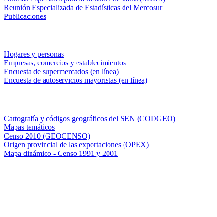
Reunión Especializada de Estadísticas del Mercosur
Publicaciones
Encuestas en campo
Hogares y personas
Empresas, comercios y establecimientos
Encuesta de supermercados (en línea)
Encuesta de autoservicios mayoristas (en línea)
Sistemas de consulta
Cartografía y códigos geográficos del SEN (CODGEO)
Mapas temáticos
Censo 2010 (GEOCENSO)
Origen provincial de las exportaciones (OPEX)
Mapa dinámico - Censo 1991 y 2001
INDEC - Argentina
Av. Presidente Julio A. Roca 609. P.B. C1067ABB
Ciudad Autónoma de Buenos Aires, Argentina.
Centro Estadístico de Servicios: (54-11) 5031-4632