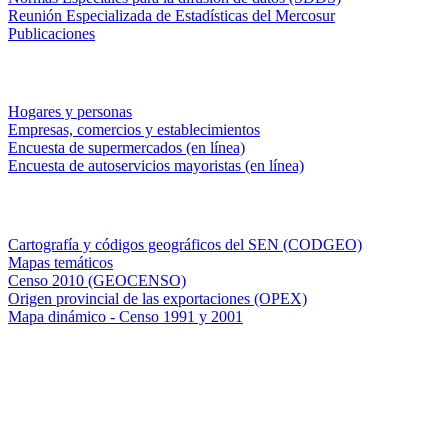
Reunión Especializada de Estadísticas del Mercosur
Publicaciones
Encuestas en campo
Hogares y personas
Empresas, comercios y establecimientos
Encuesta de supermercados (en línea)
Encuesta de autoservicios mayoristas (en línea)
Sistemas de consulta
Cartografía y códigos geográficos del SEN (CODGEO)
Mapas temáticos
Censo 2010 (GEOCENSO)
Origen provincial de las exportaciones (OPEX)
Mapa dinámico - Censo 1991 y 2001
INDEC - Argentina
Av. Presidente Julio A. Roca 609. P.B. C1067ABB
Ciudad Autónoma de Buenos Aires, Argentina.
Centro Estadístico de Servicios: (54-11) 5031-4632