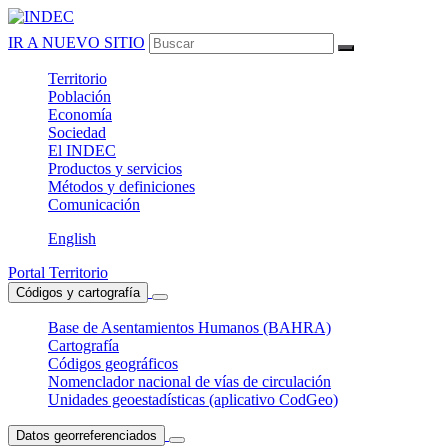
IR A NUEVO SITIO
Territorio
Población
Economía
Sociedad
El
INDEC
Productos
y servicios
Métodos
y definiciones
Comunicación
English
Portal Territorio
Códigos y cartografía
Base de Asentamientos Humanos (BAHRA)
Cartografía
Códigos geográficos
Nomenclador nacional de vías de circulación
Unidades geoestadísticas (aplicativo CodGeo)
Datos georreferenciados