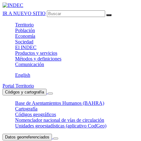
IR A NUEVO SITIO
Territorio
Población
Economía
Sociedad
El
INDEC
Productos
y servicios
Métodos
y definiciones
Comunicación
English
Portal Territorio
Códigos y cartografía
Base de Asentamientos Humanos (BAHRA)
Cartografía
Códigos geográficos
Nomenclador nacional de vías de circulación
Unidades geoestadísticas (aplicativo CodGeo)
Datos georreferenciados