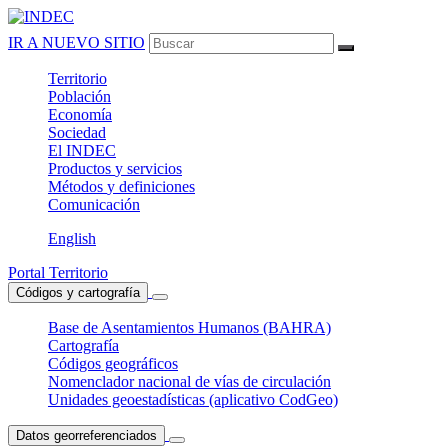
IR A NUEVO SITIO
Territorio
Población
Economía
Sociedad
El
INDEC
Productos
y servicios
Métodos
y definiciones
Comunicación
English
Portal Territorio
Códigos y cartografía
Base de Asentamientos Humanos (BAHRA)
Cartografía
Códigos geográficos
Nomenclador nacional de vías de circulación
Unidades geoestadísticas (aplicativo CodGeo)
Datos georreferenciados