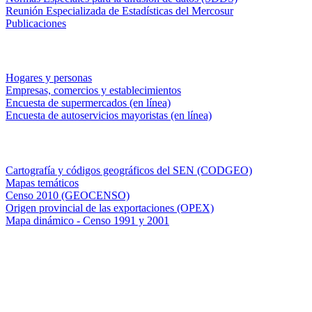
Reunión Especializada de Estadísticas del Mercosur
Publicaciones
Encuestas en campo
Hogares y personas
Empresas, comercios y establecimientos
Encuesta de supermercados (en línea)
Encuesta de autoservicios mayoristas (en línea)
Sistemas de consulta
Cartografía y códigos geográficos del SEN (CODGEO)
Mapas temáticos
Censo 2010 (GEOCENSO)
Origen provincial de las exportaciones (OPEX)
Mapa dinámico - Censo 1991 y 2001
INDEC - Argentina
Av. Presidente Julio A. Roca 609. P.B. C1067ABB
Ciudad Autónoma de Buenos Aires, Argentina.
Centro Estadístico de Servicios: (54-11) 5031-4632