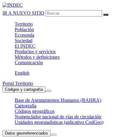
IR A NUEVO SITIO
Territorio
Población
Economía
Sociedad
El
INDEC
Productos
y servicios
Métodos
y definiciones
Comunicación
English
Portal Territorio
Códigos y cartografía
Base de Asentamientos Humanos (BAHRA)
Cartografía
Códigos geográficos
Nomenclador nacional de vías de circulación
Unidades geoestadísticas (aplicativo CodGeo)
Datos georreferenciados