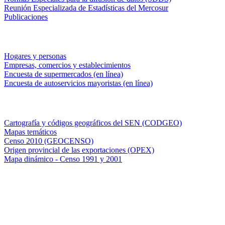
Reunión Especializada de Estadísticas del Mercosur
Publicaciones
Encuestas en campo
Hogares y personas
Empresas, comercios y establecimientos
Encuesta de supermercados (en línea)
Encuesta de autoservicios mayoristas (en línea)
Sistemas de consulta
Cartografía y códigos geográficos del SEN (CODGEO)
Mapas temáticos
Censo 2010 (GEOCENSO)
Origen provincial de las exportaciones (OPEX)
Mapa dinámico - Censo 1991 y 2001
INDEC - Argentina
Av. Presidente Julio A. Roca 609. P.B. C1067ABB
Ciudad Autónoma de Buenos Aires, Argentina.
Centro Estadístico de Servicios: (54-11) 5031-4632