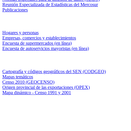
Reunión Especializada de Estadísticas del Mercosur
Publicaciones
Encuestas en campo
Hogares y personas
Empresas, comercios y establecimientos
Encuesta de supermercados (en línea)
Encuesta de autoservicios mayoristas (en línea)
Sistemas de consulta
Cartografía y códigos geográficos del SEN (CODGEO)
Mapas temáticos
Censo 2010 (GEOCENSO)
Origen provincial de las exportaciones (OPEX)
Mapa dinámico - Censo 1991 y 2001
INDEC - Argentina
Av. Presidente Julio A. Roca 609. P.B. C1067ABB
Ciudad Autónoma de Buenos Aires, Argentina.
Centro Estadístico de Servicios: (54-11) 5031-4632