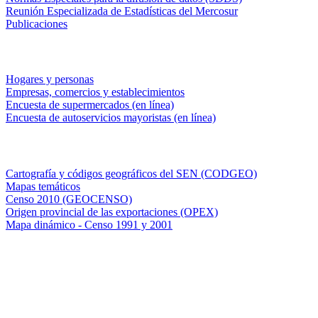
Reunión Especializada de Estadísticas del Mercosur
Publicaciones
Encuestas en campo
Hogares y personas
Empresas, comercios y establecimientos
Encuesta de supermercados (en línea)
Encuesta de autoservicios mayoristas (en línea)
Sistemas de consulta
Cartografía y códigos geográficos del SEN (CODGEO)
Mapas temáticos
Censo 2010 (GEOCENSO)
Origen provincial de las exportaciones (OPEX)
Mapa dinámico - Censo 1991 y 2001
INDEC - Argentina
Av. Presidente Julio A. Roca 609. P.B. C1067ABB
Ciudad Autónoma de Buenos Aires, Argentina.
Centro Estadístico de Servicios: (54-11) 5031-4632