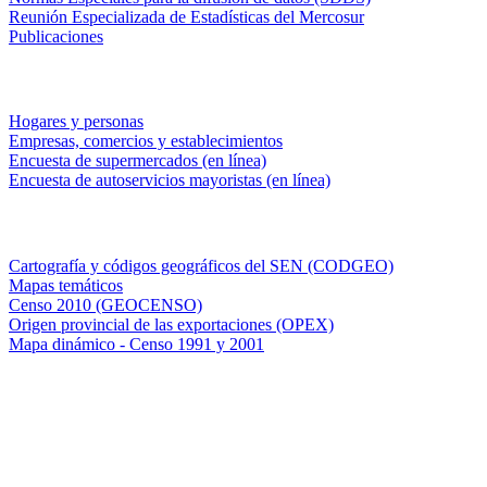
Reunión Especializada de Estadísticas del Mercosur
Publicaciones
Encuestas en campo
Hogares y personas
Empresas, comercios y establecimientos
Encuesta de supermercados (en línea)
Encuesta de autoservicios mayoristas (en línea)
Sistemas de consulta
Cartografía y códigos geográficos del SEN (CODGEO)
Mapas temáticos
Censo 2010 (GEOCENSO)
Origen provincial de las exportaciones (OPEX)
Mapa dinámico - Censo 1991 y 2001
INDEC - Argentina
Av. Presidente Julio A. Roca 609. P.B. C1067ABB
Ciudad Autónoma de Buenos Aires, Argentina.
Centro Estadístico de Servicios: (54-11) 5031-4632