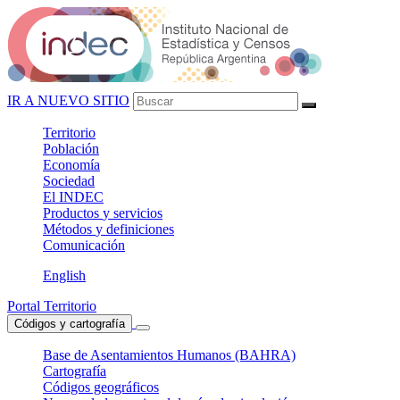
IR A NUEVO SITIO
Territorio
Población
Economía
Sociedad
El
INDEC
Productos
y servicios
Métodos
y definiciones
Comunicación
English
Portal Territorio
Códigos y cartografía
Base de Asentamientos Humanos (BAHRA)
Cartografía
Códigos geográficos