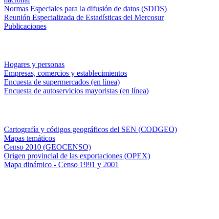
Normas Especiales para la difusión de datos (SDDS)
Reunión Especializada de Estadísticas del Mercosur
Publicaciones
Encuestas en campo
Hogares y personas
Empresas, comercios y establecimientos
Encuesta de supermercados (en línea)
Encuesta de autoservicios mayoristas (en línea)
Sistemas de consulta
Cartografía y códigos geográficos del SEN (CODGEO)
Mapas temáticos
Censo 2010 (GEOCENSO)
Origen provincial de las exportaciones (OPEX)
Mapa dinámico - Censo 1991 y 2001
INDEC - Argentina
Av. Presidente Julio A. Roca 609. P.B. C1067ABB
Ciudad Autónoma de Buenos Aires, Argentina.