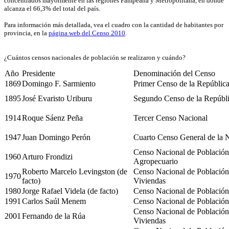
concentrados mayormente en las regiones Pampeana y Metropolitana, en donde
alcanza el 66,3% del total del país.
Para información más detallada, vea el cuadro con la cantidad de habitantes por
provincia, en la
página web del Censo 2010
.
¿Cuántos censos nacionales de población se realizaron y cuándo?
Año
Presidente
Denominación del Censo
1869
Domingo F. Sarmiento
Primer Censo de la Repúblic
1895
José Evaristo Uriburu
Segundo Censo de la Repúbli
1914
Roque Sáenz Peña
Tercer Censo Nacional
1947
Juan Domingo Perón
Cuarto Censo General de la 
Censo Nacional de Población
1960
Arturo Frondizi
Agropecuario
Roberto Marcelo Levingston (de
Censo Nacional de Población,
1970
facto)
Viviendas
1980
Jorge Rafael Videla (de facto)
Censo Nacional de Población
1991
Carlos Saúl Menem
Censo Nacional de Población
Censo Nacional de Población
2001
Fernando de la Rúa
Viviendas