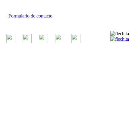
Centro Estadístico de Servicios: (54-11) 5031-4632
Conmutador: +54 11 4349-9200
Formulario de contacto
© 2026