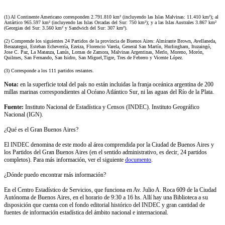
(1) Al Continente Americano corresponden 2.791.810 km² (incluyendo las Islas Malvinas: 11.410 km²); al
Antártico 965.597 km² (incluyendo las Islas Orcadas del Sur: 750 km²); y a las Islas Australes 3.867 km²
(Georgias del Sur: 3.560 km² y Sandwich del Sur: 307 km²).
(2) Comprende los siguientes 24 Partidos de la provincia de Buenos Aires: Almirante Brown, Avellaneda,
Berazategui, Esteban Echeverría, Ezeiza, Florencio Varela, General San Martín, Hurlingham, Ituzaingó,
Jose C. Paz, La Matanza, Lanús, Lomas de Zamora, Malvinas Argentinas, Merlo, Moreno, Morón,
Quilmes, San Fernando, San Isidro, San Miguel,Tigre, Tres de Febrero y Vicente López.
(3) Corresponde a los 111 partidos restantes.
Nota:
en la superficie total del país no están incluidas la franja oceánica argentina de 200
millas marinas correspondientes al Océano Atlántico Sur, ni las aguas del Río de la Plata.
Fuente:
Instituto Nacional de Estadística y Censos (INDEC). Instituto Geográfico
Nacional (IGN).
¿Qué es el Gran Buenos Aires?
El INDEC denomina de este modo al área comprendida por la Ciudad de Buenos Aires y
los Partidos del Gran Buenos Aires (en el sentido administrativo, es decir, 24 partidos
completos). Para más información, ver el siguiente
documento
.
¿Dónde puedo encontrar más información?
En el Centro Estadístico de Servicios, que funciona en Av. Julio A. Roca 609 de la Ciudad
Autónoma de Buenos Aires, en el horario de 9:30 a 16 hs. Allí hay una Biblioteca a su
disposición que cuenta con el fondo editorial histórico del INDEC y gran cantidad de
fuentes de información estadística del ámbito nacional e internacional.