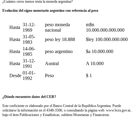
¿Cuántos ceros menos tenía la moneda argentina?
Evolución del signo monetario argentino con referencia al peso
31-12-
peso moneda
m$n
Hasta
1969
nacional
10.000.000.000.000
31-05-
Hasta
peso ley 18.888
$ley 100.000.000.000
1983
14-06-
Hasta
peso argentino
$a 10.000.000
1985
31-12-
Hasta
Austral
A 10.000
1991
01-01-
Desde
Peso
$ 1
1992
¿Dónde encuentro datos del CER?
Este coeficiente es elaborado por el Banco Central de la República Argentina. Puede
solicitarse la información en el 4348-3500, o consultando la página web: www.bcra.gov.ar,
bajo el ítem Publicaciones y Estadísticas, subítem Monetarias y Financieras.