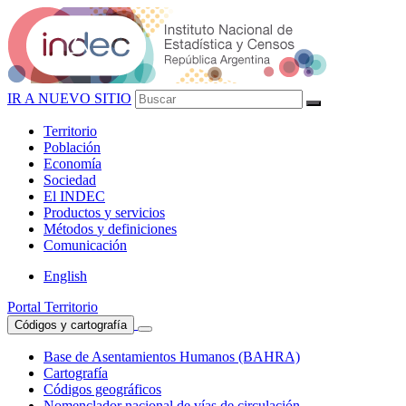
IR A NUEVO SITIO
Territorio
Población
Economía
Sociedad
El
INDEC
Productos
y servicios
Métodos
y definiciones
Comunicación
English
Portal Territorio
Códigos y cartografía
Base de Asentamientos Humanos (BAHRA)
Cartografía
Códigos geográficos
Nomenclador nacional de vías de circulación