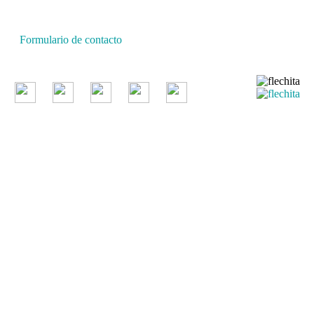
Ciudad Autónoma de Buenos Aires, Argentina.
Centro Estadístico de Servicios: (54-11) 5031-4632
Conmutador: +54 11 4349-9200
Formulario de contacto
© 2026