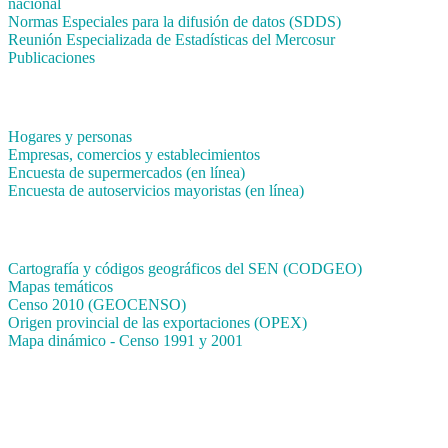
nacional
Normas Especiales para la difusión de datos (SDDS)
Reunión Especializada de Estadísticas del Mercosur
Publicaciones
Encuestas en campo
Hogares y personas
Empresas, comercios y establecimientos
Encuesta de supermercados (en línea)
Encuesta de autoservicios mayoristas (en línea)
Sistemas de consulta
Cartografía y códigos geográficos del SEN (CODGEO)
Mapas temáticos
Censo 2010 (GEOCENSO)
Origen provincial de las exportaciones (OPEX)
Mapa dinámico - Censo 1991 y 2001
INDEC - Argentina
Av. Presidente Julio A. Roca 609. P.B. C1067ABB