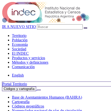
IR A NUEVO SITIO
Territorio
Población
Economía
Sociedad
El
INDEC
Productos
y servicios
Métodos
y definiciones
Comunicación
English
Portal Territorio
Códigos y cartografía
Base de Asentamientos Humanos (BAHRA)
Cartografía
Códigos geográficos
Nomenclador nacional de vías de circulación