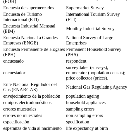
(EOH)
Encuesta de supermercados
Supermarket Survey
Encuesta de Turismo
International Tourism Survey
Internacional (ETI)
(ETI)
Encuesta Industrial Mensual
Monthly Industrial Survey
(EIM)
Encuesta Nacional a Grandes
National Survey of Large
Empresas (ENGE)
Enterprises
Encuesta Permanente de Hogares
Permanent Household Survey
(EPH)
(PHS)
encuestado
respondent
survey-taker (surveys);
encuestador
enumerator (population census);
price collector (prices).
Ente Nacional Regulador del
National Gas Regulating Agency
Gas (ENARGAS)
envejecimiento de la población
population ageing
equipos electrodomésticos
household appliances
errores muestrales
sampling errors
errores no muestrales
non-sampling errors
especificación
specification
esperanza de vida al nacimiento
life expectancy at birth