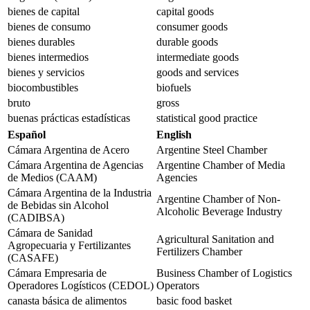
bienes de capital
capital goods
bienes de consumo
consumer goods
bienes durables
durable goods
bienes intermedios
intermediate goods
bienes y servicios
goods and services
biocombustibles
biofuels
bruto
gross
buenas prácticas estadísticas
statistical good practice
Español
English
Cámara Argentina de Acero
Argentine Steel Chamber
Cámara Argentina de Agencias
Argentine Chamber of Media
de Medios (CAAM)
Agencies
Cámara Argentina de la Industria
Argentine Chamber of Non-
de Bebidas sin Alcohol
Alcoholic Beverage Industry
(CADIBSA)
Cámara de Sanidad
Agricultural Sanitation and
Agropecuaria y Fertilizantes
Fertilizers Chamber
(CASAFE)
Cámara Empresaria de
Business Chamber of Logistics
Operadores Logísticos (CEDOL)
Operators
canasta básica de alimentos
basic food basket