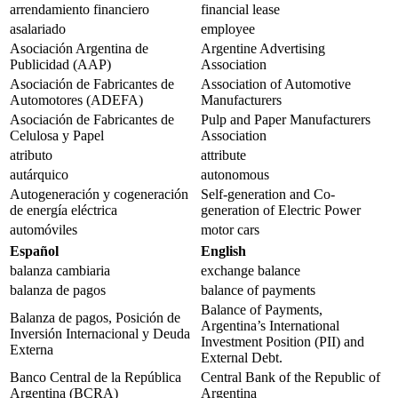
arrendamiento financiero
financial lease
asalariado
employee
Asociación Argentina de
Argentine Advertising
Publicidad (AAP)
Association
Asociación de Fabricantes de
Association of Automotive
Automotores (ADEFA)
Manufacturers
Asociación de Fabricantes de
Pulp and Paper Manufacturers
Celulosa y Papel
Association
atributo
attribute
autárquico
autonomous
Autogeneración y cogeneración
Self-generation and Co-
de energía eléctrica
generation of Electric Power
automóviles
motor cars
Español
English
balanza cambiaria
exchange balance
balanza de pagos
balance of payments
Balance of Payments,
Balanza de pagos, Posición de
Argentina’s International
Inversión Internacional y Deuda
Investment Position (PII) and
Externa
External Debt.
Banco Central de la República
Central Bank of the Republic of
Argentina (BCRA)
Argentina