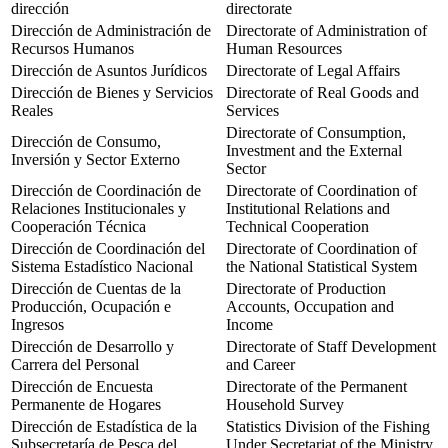
dirección
directorate
Dirección de Administración de
Directorate of Administration of
Recursos Humanos
Human Resources
Dirección de Asuntos Jurídicos
Directorate of Legal Affairs
Dirección de Bienes y Servicios
Directorate of Real Goods and
Reales
Services
Directorate of Consumption,
Dirección de Consumo,
Investment and the External
Inversión y Sector Externo
Sector
Dirección de Coordinación de
Directorate of Coordination of
Relaciones Institucionales y
Institutional Relations and
Cooperación Técnica
Technical Cooperation
Dirección de Coordinación del
Directorate of Coordination of
Sistema Estadístico Nacional
the National Statistical System
Dirección de Cuentas de la
Directorate of Production
Producción, Ocupación e
Accounts, Occupation and
Ingresos
Income
Dirección de Desarrollo y
Directorate of Staff Development
Carrera del Personal
and Career
Dirección de Encuesta
Directorate of the Permanent
Permanente de Hogares
Household Survey
Dirección de Estadística de la
Statistics Division of the Fishing
Subsecretaría de Pesca del
Under Secretariat of the Ministry