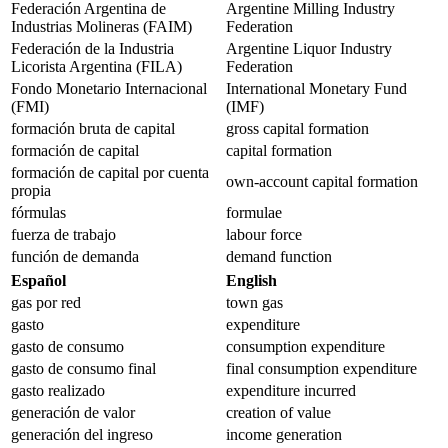
Federación Argentina de
Argentine Milling Industry
Industrias Molineras (FAIM)
Federation
Federación de la Industria
Argentine Liquor Industry
Licorista Argentina (FILA)
Federation
Fondo Monetario Internacional
International Monetary Fund
(FMI)
(IMF)
formación bruta de capital
gross capital formation
formación de capital
capital formation
formación de capital por cuenta
own-account capital formation
propia
fórmulas
formulae
fuerza de trabajo
labour force
función de demanda
demand function
Español
English
gas por red
town gas
gasto
expenditure
gasto de consumo
consumption expenditure
gasto de consumo final
final consumption expenditure
gasto realizado
expenditure incurred
generación de valor
creation of value
generación del ingreso
income generation