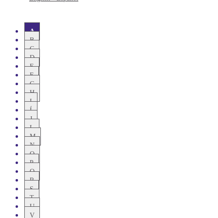
A
B
C
D
E
F
G
H
I
Í
J
L
M
N
O
P
Q
R
S
T
U
V