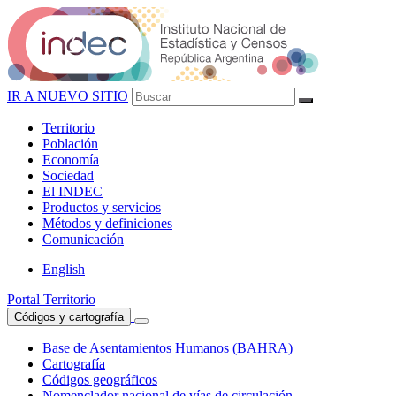
IR A NUEVO SITIO
Territorio
Población
Economía
Sociedad
El
INDEC
Productos
y servicios
Métodos
y definiciones
Comunicación
English
Portal Territorio
Códigos y cartografía
Base de Asentamientos Humanos (BAHRA)
Cartografía
Códigos geográficos
Nomenclador nacional de vías de circulación