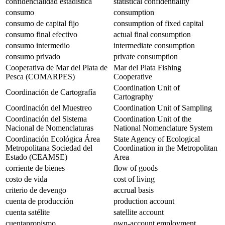
confidencialidad estadística
statistical confidentiality
consumo
consumption
consumo de capital fijo
consumption of fixed capital
consumo final efectivo
actual final consumption
consumo intermedio
intermediate consumption
consumo privado
private consumption
Cooperativa de Mar del Plata de
Mar del Plata Fishing
Pesca (COMARPES)
Cooperative
Coordination Unit of
Coordinación de Cartografía
Cartography
Coordinación del Muestreo
Coordination Unit of Sampling
Coordinación del Sistema
Coordination Unit of the
Nacional de Nomenclaturas
National Nomenclature System
Coordinación Ecológica Área
State Agency of Ecological
Metropolitana Sociedad del
Coordination in the Metropolitan
Estado (CEAMSE)
Area
corriente de bienes
flow of goods
costo de vida
cost of living
criterio de devengo
accrual basis
cuenta de producción
production account
cuenta satélite
satellite account
cuentapropismo
own-account employment