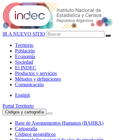
IR A NUEVO SITIO
Territorio
Población
Economía
Sociedad
El
INDEC
Productos
y servicios
Métodos
y definiciones
Comunicación
English
Portal Territorio
Códigos y cartografía
Base de Asentamientos Humanos (BAHRA)
Cartografía
Códigos geográficos
Nomenclador nacional de vías de circulación