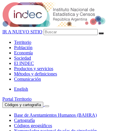
IR A NUEVO SITIO
Territorio
Población
Economía
Sociedad
El
INDEC
Productos
y servicios
Métodos
y definiciones
Comunicación
English
Portal Territorio
Códigos y cartografía
Base de Asentamientos Humanos (BAHRA)
Cartografía
Códigos geográficos
Nomenclador nacional de vías de circulación